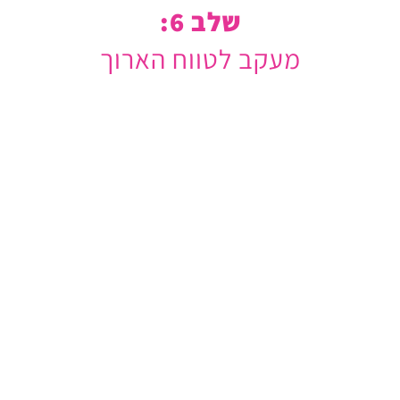
שלב 6:
מעקב לטווח הארוך
אז שוחררו הכספים למוכר/קבלן הדירה והתחלתם
לשלם את המשכנתא.
פה לא נגמר הסיפור שלנו.
ניתן ואף מומלץ למחזר ולשפר את תנאי המשכנתא
במהלך חייה.
ישנם שינויים בשוק, בנכס ובלווים שיכולים להוזיל
לכם משמעותית את המשכנתא, לקצר בשנים ואף
לחסוך עשרות אלפי שקלים.
המלצתנו היא להיעזר בטכנולוגיה שקיימת אצלנו
בכל שנה, האם כדאי למחזר את המשכנתא.