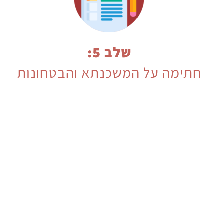
שלב 5:
חתימה על המשכנתא והבטחונות
אז בחרנו את תמהיל המשכנתא הרצוי, נבחרה הדירה
ויש לנו בנק שנתן את התנאים הטובים ביותר.
בשלב זה נגיע לבנק שבו אנו חותמים על המשכנתא
לאחר שביצענו שמאות והוצאנו תעודת זכאות.
בשלב החתימות נתלווה אליכם וזו הפעם הראשונה
למעשה שתצטרכו להיות בבנק.
על מנת שהבנק ישחרר את הכספים תצטרכו לבצע
מספר בטחונות לאחר החתימה על המשכנתא:
ייפוי כוח נוטריוני, ביטוח מבנה, ביטוח חיים, רישומים