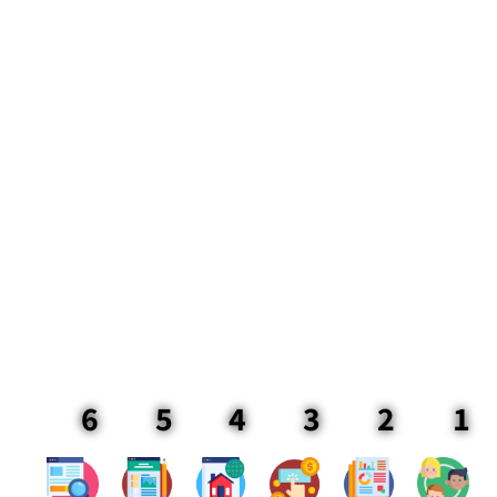
לתהליך המשכנתא [2025]
מזל טוב! הגעתם לתהליך המשמעותי בחייכם, השלב
של תכנון המשכנתא ורכישת הדירה.
תתכוננו, השלב הזה הולך להיות פחות נוצץ
משחשבתם, יכלול המון שלבים, ובכל שלב חשוב לדייק
ולהיות חדים: אם זה בתכנון, בהבנת המשחק מול
הבנקים, במספרים הקטנים, בהתאמות הנכונות, במשא
ומתן ובתכנון לטווח הקצר, הבינוני והארוך.
6
5
4
3
2
1