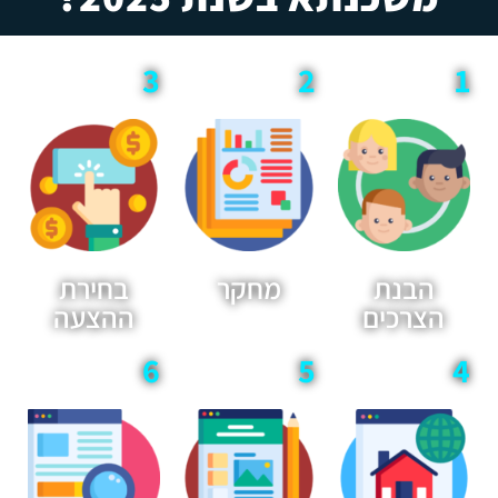
3
2
1
הבנת
מחקר
בחירת
הצרכים
ההצעה
6
5
4