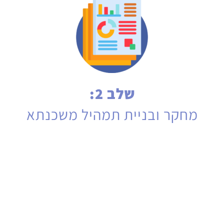
שלב 2:
מחקר ובניית תמהיל משכנתא
בשלב זה ננתח את הסיפור הכולל, נתייחס לצרכים
שלכם, נכניס משתנים רבים כגון העדפותיכם
האישיות, כספים עתידיים, התחייבויות ועוד.
כך נבנה עבורכם את תמהיל המשכנתא האופטימלי
עבורכם, כזה שיהיה חסכוני בריביות והצמדות וכזה
שיטיב עם מצבכם הפיננסי היום ובמהלך חיי