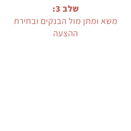
שלב 3:
משא ומתן מול הבנקים ובחירת
ההצעה
לאחר שנקבל ממכם את מסמכי המשכנתא לטובת
הגשת הבקשה, אנו ניגש לייצג אתכם במשא ומתן
מול הבנקים רלוונטיים.
במשא ומתן מול הבנקים נבחן את התנאים המוצעים
ונמשיך כך עד לקבלת ההצעה הטובה ביותר.
נמליץ לכם על ההצעה עם התנאים הטובים ביותר
עבורכם ונציג בפניכם את המשמעויות.
היתרון המשמעותי הוא שאנו עובדים בשיתוף פעולה
עם כל הבנקים למשכנתאות בישראל.
כך נבחר עבורכם את ההצעה הזולה והמתאימה