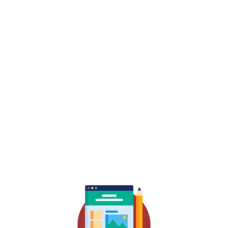
לאחר שתכננו את התקציב, בנינו תכנית כלכלית,
ניגשנו למספר בנקים וקיבלנו הצעה לסכום משכנתא
בתנאים טובים נתקדם לשלב הבא: בחירת נכס
מתאים. בחירת תקציב הנכס תיעשה לאחר שקלול
סכום ההון העצמי שלרשותכם יחד עם סכום
המשכנתא שאושר. לאחר שמצאתם נכס, תחתמו על
חוזה הרכישה.